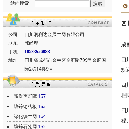
站内搜索：
四
公司：
四川润利达金属丝网有限公司
联系：
郭经理
成
手机：
18583656888
四
地址：
四川省成都市金牛区金府路799号金府国
际2栋14楼9号
欢
四
栏
降噪声屏障
157
镀锌钢格板
153
四
绿化铁丝网
164
程
镀锌石笼网
152